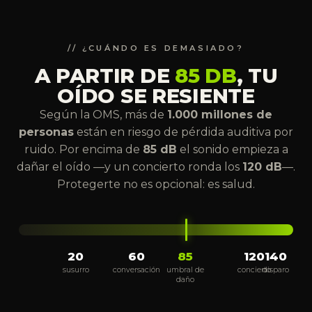
// ¿CUÁNDO ES DEMASIADO?
A PARTIR DE
85 DB
, TU
OÍDO SE RESIENTE
Según la OMS, más de
1.000 millones de
personas
están en riesgo de pérdida auditiva por
ruido. Por encima de
85 dB
el sonido empieza a
dañar el oído —y un concierto ronda los
120 dB
—.
Protegerte no es opcional: es salud.
20
60
85
120
140
susurro
conversación
umbral de
concierto
disparo
daño