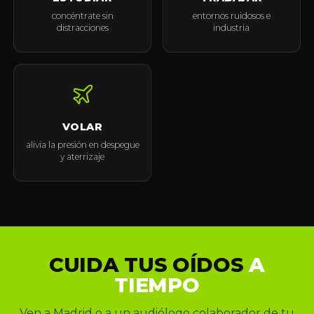
concéntrate sin
entornos ruidosos e
distracciones
industria
VOLAR
alivia la presión en despegue
y aterrizaje
CUIDA TUS OÍDOS
A
TIEMPO
Ven a Madrid o a un audiólogo colaborador de tu