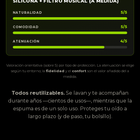
SILICONA + FILTRO MUSICAL (A MEDIDA)
5/5
NATURALIDAD
5/5
COMODIDAD
4/5
ATENUACIÓN
Valoración orientativa (sobre 5) por tipo de protección. La atenuación se elige
según tu entorno; la
fidelidad
y el
confort
son el valor añadido del a
medida.
Todos reutilizables.
Se lavan y te acompañan
durante años —cientos de usos—, mientras que la
espuma es de un solo uso. Proteges tu oído a
largo plazo (y de paso, tu bolsillo).