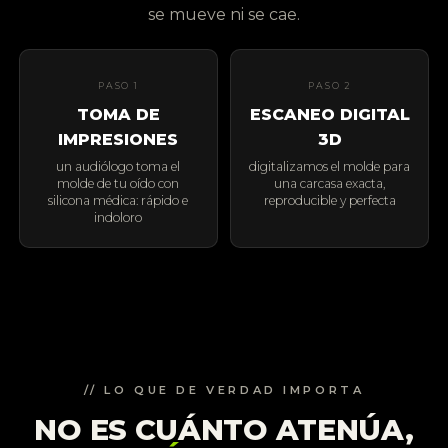
se mueve ni se cae.
PASO 1
PASO 2
TOMA DE
ESCANEO DIGITAL
IMPRESIONES
3D
un audiólogo toma el
digitalizamos el molde para
molde de tu oído con
una carcasa exacta,
silicona médica: rápido e
reproducible y perfecta
indoloro
// LO QUE DE VERDAD IMPORTA
NO ES CUÁNTO ATENÚA,