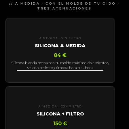
// A MEDIDA · CON EL MOLDE DE TU OÍDO ·
TRES ATENUACIONES
A MEDIDA · SIN FILTRO
SILICONA A MEDIDA
84 €
Silicona blanda hecha con tu molde: máximo aislamiento y
sellado perfecto, cómoda hora tras hora.
A MEDIDA · CON FILTRO
SILICONA + FILTRO
150 €