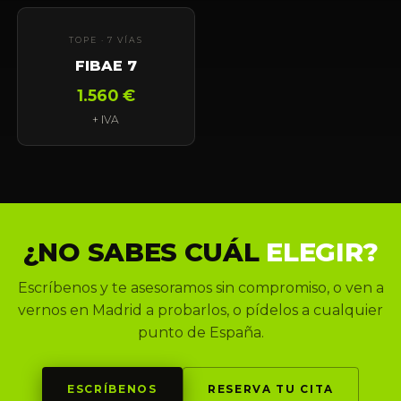
TOPE · 7 VÍAS
FIBAE 7
1.560 €
+ IVA
¿NO SABES CUÁL
ELEGIR?
Escríbenos y te asesoramos sin compromiso, o ven a
vernos en Madrid a probarlos, o pídelos a cualquier
punto de España.
ESCRÍBENOS
RESERVA TU CITA