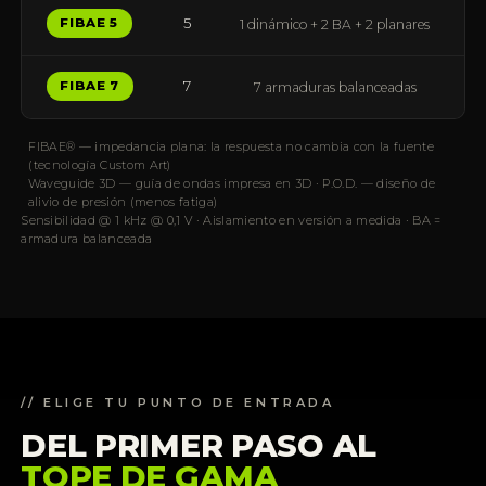
5
FIBAE 5
1 dinámico + 2 BA + 2 planares
7
FIBAE 7
7 armaduras balanceadas
FIBAE® — impedancia plana: la respuesta no cambia con la fuente
(tecnología Custom Art)
Waveguide 3D — guía de ondas impresa en 3D · P.O.D. — diseño de
alivio de presión (menos fatiga)
Sensibilidad @ 1 kHz @ 0,1 V · Aislamiento en versión a medida · BA =
armadura balanceada
// ELIGE TU PUNTO DE ENTRADA
DEL PRIMER PASO AL
TOPE DE GAMA