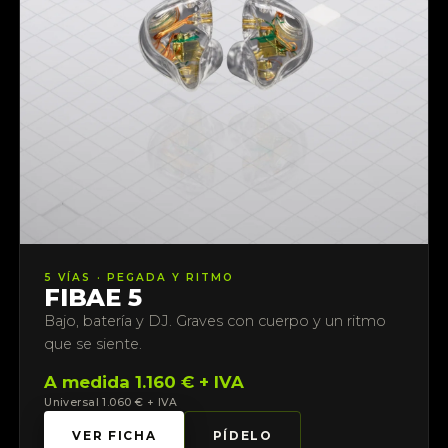
5 VÍAS · PEGADA Y RITMO
FIBAE 5
Bajo, batería y DJ. Graves con cuerpo y un ritmo
que se siente.
A medida 1.160 € + IVA
Universal 1.060 € + IVA
VER FICHA
PÍDELO