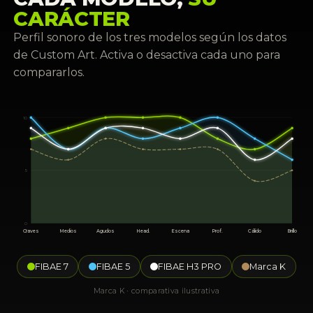
CARÁCTER
Perfil sonoro de los tres modelos según los datos
de Custom Art. Activa o desactiva cada uno para
compararlos.
10
5
0
Graves
Medios
Agudos
Head.
Escena
Prof.
Cálido
Brillo
FIBAE 7
FIBAE 5
FIBAE H3 PRO
Marca K
Marca K · comparativa ilustrativa