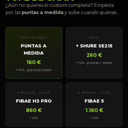
¿Aún no quieres el custom completo? Empieza
por las
puntas a medida
y sube cuando quieras.
EMPIEZA AQUÍ
PACK
PUNTAS A
+ SHURE SE215
MEDIDA
260 €
160 €
+ IVA · puntas + inears
+ IVA · para tus inears
A MEDIDA · 3 VÍAS
A MEDIDA · 5 VÍAS
FIBAE H3 PRO
FIBAE 5
860 €
1.160 €
+ IVA
+ IVA