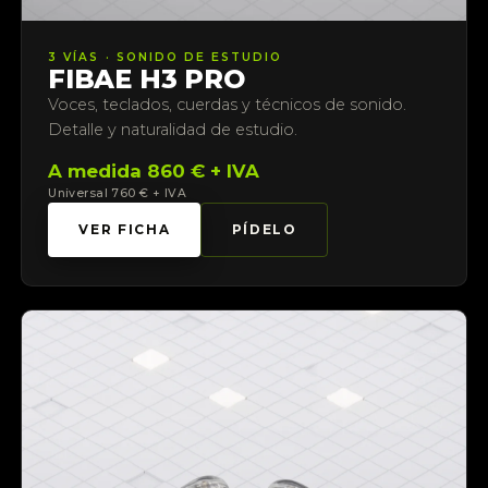
3 VÍAS · SONIDO DE ESTUDIO
FIBAE H3 PRO
Voces, teclados, cuerdas y técnicos de sonido.
Detalle y naturalidad de estudio.
A medida 860 € + IVA
Universal 760 € + IVA
VER FICHA
PÍDELO