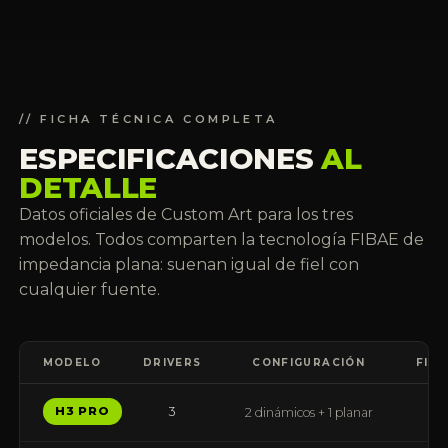
// FICHA TÉCNICA COMPLETA
ESPECIFICACIONES
AL
DETALLE
Datos oficiales de Custom Art para los tres
modelos. Todos comparten la tecnología FIBAE de
impedancia plana: suenan igual de fiel con
cualquier fuente.
MODELO
DRIVERS
CONFIGURACIÓN
FIB
3
H3 PRO
2 dinámicos + 1 planar