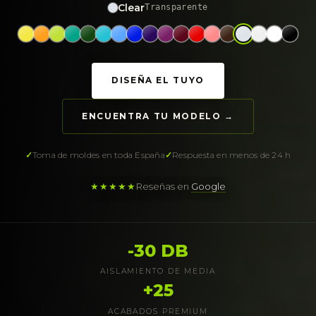
Clear
Transparente
DISEÑA EL TUYO
ENCUENTRA TU MODELO →
Toma de moldes en toda España
Respuesta en menos de 24 h
★★★★★
Reseñas en
Google
-30 DB
AISLAMIENTO DE MEDIA
+25
ACABADOS PREMIUM