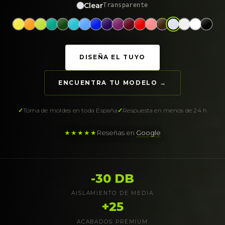
Clear
Transparente
DISEÑA EL TUYO
ENCUENTRA TU MODELO →
Toma de moldes en toda España
Respuesta en menos de 24 h
★★★★★
Reseñas en
Google
-30 DB
AISLAMIENTO DE MEDIA
+25
ACABADOS PREMIUM