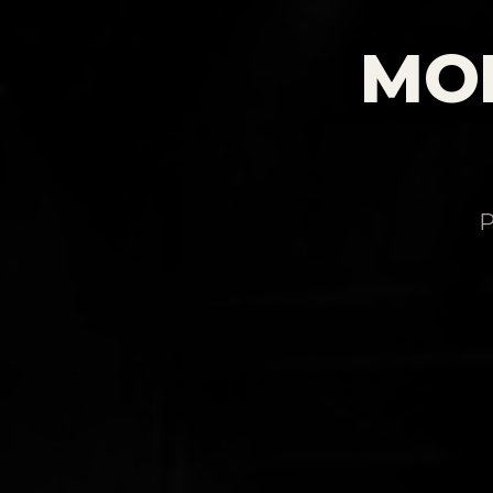
MON
P