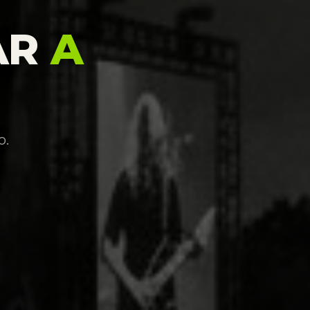
AR
A
o.